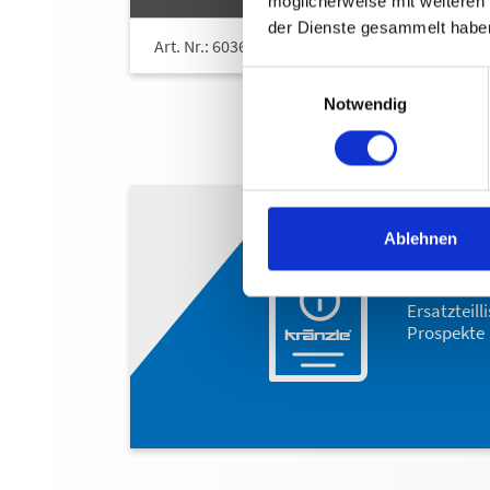
möglicherweise mit weiteren
der Dienste gesammelt habe
Art. Nr.: 603600
Einwilligungsauswahl
Notwendig
Ablehnen
DOW
Betriebsan
Ersatzteill
Prospekte