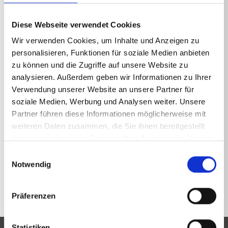
Diese Webseite verwendet Cookies
Wir verwenden Cookies, um Inhalte und Anzeigen zu
personalisieren, Funktionen für soziale Medien anbieten
zu können und die Zugriffe auf unsere Website zu
analysieren. Außerdem geben wir Informationen zu Ihrer
Verwendung unserer Website an unsere Partner für
soziale Medien, Werbung und Analysen weiter. Unsere
Ein Besuch, der sich lohnt: Wir freuen uns darauf, Sie auf der
Partner führen diese Informationen möglicherweise mit
LandTageNord in Wüsting persönlich zu begrüßen. Sie finden uns
weiteren Daten zusammen, die Sie ihnen bereitgestellt
vom 21.08. - 24.08.26 an unserem Stand.
haben oder die sie im Rahmen Ihrer Nutzung der Dienste
gesammelt haben.
Einwilligungsauswahl
Notwendig
Zurück
Präferenzen
Statistiken