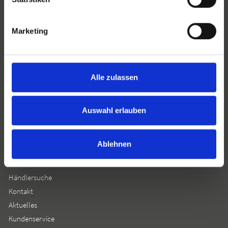
Marketing
Josef Kränzle GmbH & Co. KG
Alle zulassen
Rudolf-Diesel-Straße 20
D-89257 Illertissen
Auswahl erlauben
Telefon:
+49 7303 96 05 0
E-Mail:
info@kraenzle.com
Ablehnen
Informationen
Händlersuche
Kontakt
Aktuelles
Kundenservice