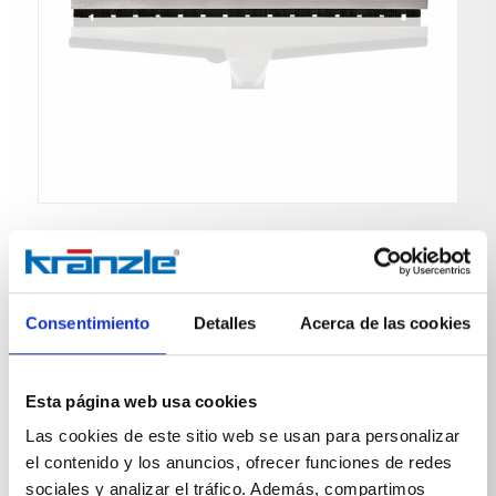
Boquilla de suelo
Consentimiento
Detalles
Acerca de las cookies
Nº de art. 584028
Esta página web usa cookies
Las cookies de este sitio web se usan para personalizar
De aluminio, ligero y robusto
con cepillo recambiable y bandas de goma
el contenido y los anuncios, ofrecer funciones de redes
Dimensiones L 450 mm
sociales y analizar el tráfico. Además, compartimos