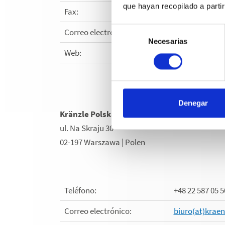
que hayan recopilado a parti
Fax:
+41 56
Selección
Correo electrónico:
info@
Necesarias
de
Web:
www.k
consentimiento
Denegar
Kränzle Polska Sp. z.o.o.
ul. Na Skraju 30
02-197 Warszawa | Polen
Teléfono:
+48 22 587 05 5
Correo electrónico:
biuro(at)kraen