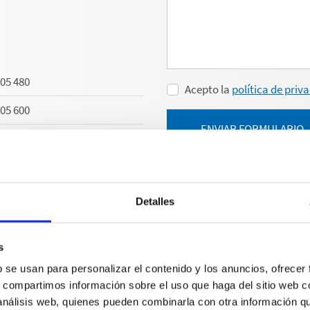
605 480
Acepto la
política de priva
605 600
ENVIAR FORMULARIO
aenzle(dot)com
Detalles
s
b se usan para personalizar el contenido y los anuncios, ofrecer
s, compartimos información sobre el uso que haga del sitio web 
 201 44 8
 análisis web, quienes pueden combinarla con otra información q