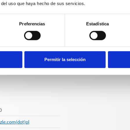
r del uso que haya hecho de sus servicios.
 201 44 89
kraenzle.ch
Preferencias
Estadística
raenzle.ch
Permitir la selección
0
zle.com(dot)pl