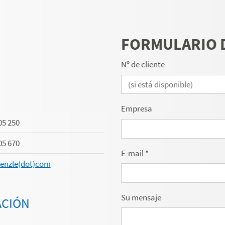
FORMULARIO 
Nº de cliente
Empresa
05 250
05 670
E-mail
*
aenzle(dot)com
Su mensaje
ACIÓN