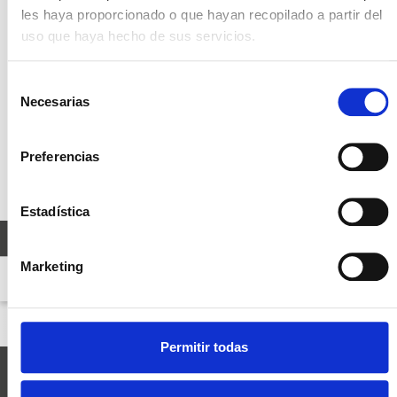
les haya proporcionado o que hayan recopilado a partir del
uso que haya hecho de sus servicios.
Selección
Necesarias
de
consentimiento
Preferencias
Estadística
KRÄNZLE 1+1
Marketing
Nº de art.: 50077
Permitir todas