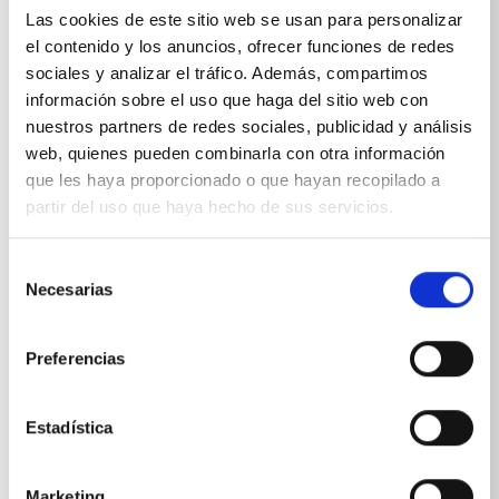
Las cookies de este sitio web se usan para personalizar
el contenido y los anuncios, ofrecer funciones de redes
sociales y analizar el tráfico. Además, compartimos
información sobre el uso que haga del sitio web con
nuestros partners de redes sociales, publicidad y análisis
Especificaciones técnicas
web, quienes pueden combinarla con otra información
que les haya proporcionado o que hayan recopilado a
partir del uso que haya hecho de sus servicios.
Selección
ESPECIFICACIONES TÉCNICAS
Necesarias
de
consentimiento
Preferencias
Peso
Estadística
Cepillo plano
0,173
kg
Marketing