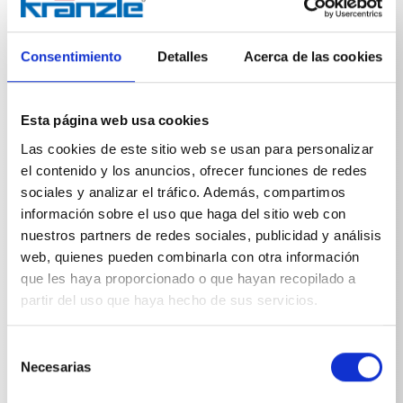
adaptabilidad en una amplia gama de tareas de
limpieza. Su ventaja es la capacidad de cambiar de
forma continua entre la aplicación de alta y baja
presión girando el puño rotativo, sin que el usuario
Consentimiento
Detalles
Acerca de las cookies
tenga que cambiar la lanza de limpieza. La boquilla de
alta presión es ideal para eliminar la suciedad más
resistente. La segunda tobera proporciona un chorro
Esta página web usa cookies
de baja presión más suave, perfecto para aplicar
detergentes, enjuagar superficies delicadas o realizar
Las cookies de este sitio web se usan para personalizar
lavados suaves. Este cambio rápido y cómodo
el contenido y los anuncios, ofrecer funciones de redes
optimiza considerablemente el flujo de trabajo y
sociales y analizar el tráfico. Además, compartimos
permite adaptarse con precisión al grado de suciedad
información sobre el uso que haga del sitio web con
y a las características de la superficie.El volumen de
suministro incluye una tobera de baja presión D3035.
nuestros partners de redes sociales, publicidad y análisis
La boquilla de alta presión debe pedirse por separado.
web, quienes pueden combinarla con otra información
que les haya proporcionado o que hayan recopilado a
partir del uso que haya hecho de sus servicios.
Selección
Necesarias
de
Especificaciones técnicas
consentimiento