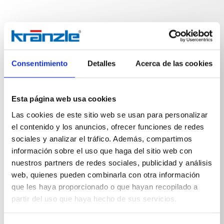
Especificaciones técnicas
Consentimiento
Detalles
Acerca de las cookies
Esta página web usa cookies
Las cookies de este sitio web se usan para personalizar
ESPECIFICACIONES TÉCNICAS
el contenido y los anuncios, ofrecer funciones de redes
sociales y analizar el tráfico. Además, compartimos
información sobre el uso que haga del sitio web con
nuestros partners de redes sociales, publicidad y análisis
web, quienes pueden combinarla con otra información
Peso
que les haya proporcionado o que hayan recopilado a
partir del uso que haya hecho de sus servicios.
Lanza doble de 660 mm con
0,972
kg