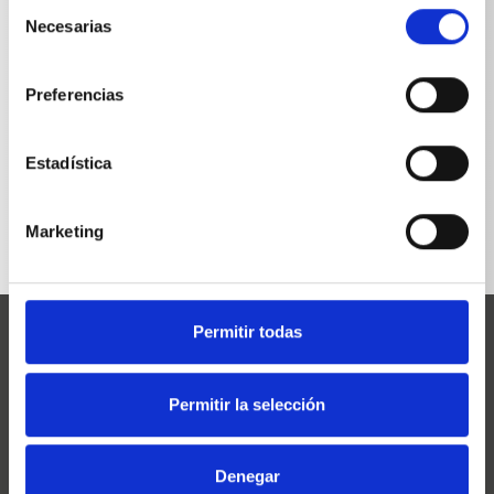
Selección
Necesarias
de
consentimiento
Preferencias
VOLVER A LA LISTA
Estadística
Marketing
Permitir todas
Permitir la selección
Josef Kränzle GmbH & Co. KG
Denegar