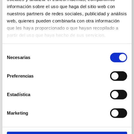
información sobre el uso que haga del sitio web con
nuestros partners de redes sociales, publicidad y análisis
web, quienes pueden combinarla con otra información
que les haya proporcionado o que hayan recopilado a
Especificaciones técnicas
partir del uso que haya hecho de sus servicios.
Selección
Necesarias
de
consentimiento
ESPECIFICACIONES TÉCNICAS
Preferencias
Estadística
Marketing