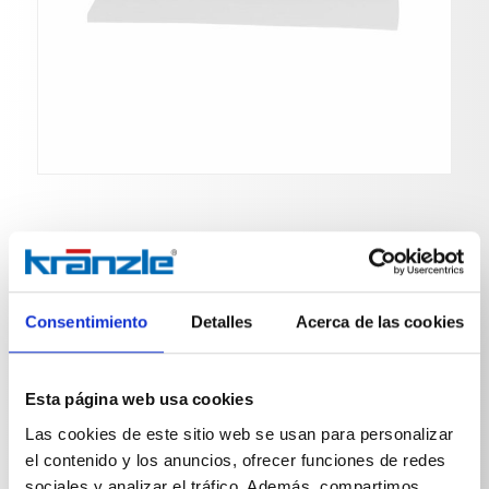
Boquilla para hendiduras
Consentimiento
Detalles
Acerca de las cookies
Nº de art. 584023
Esta página web usa cookies
para uso en lugares estrechos
Dimensiones L 300 mm
Las cookies de este sitio web se usan para personalizar
Conexión 35 mm
el contenido y los anuncios, ofrecer funciones de redes
sociales y analizar el tráfico. Además, compartimos