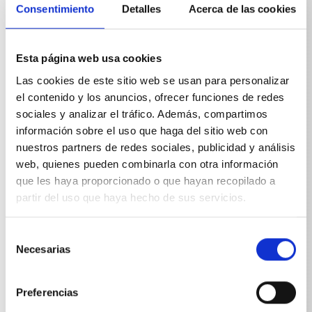
superficies de difícil acceso. Su ventaja decisiva es la
Consentimiento
Detalles
Acerca de las cookies
adaptabilidad continua del ángulo de flexión, que
permite al usuario orientar el chorro de pulverización
de forma óptima hacia el objeto a limpiar sin tener que
cambiar de posición. Esto facilita la limpieza de
Esta página web usa cookies
canalones, secciones de fachadas o rincones de difícil
Las cookies de este sitio web se usan para personalizar
acceso. El ajuste flexible contribuye de manera
significativa a aumentar la eficiencia del trabajo y a
el contenido y los anuncios, ofrecer funciones de redes
reducir el esfuerzo físico.La boquilla de alta presión
sociales y analizar el tráfico. Además, compartimos
debe pedirse por separado.
información sobre el uso que haga del sitio web con
nuestros partners de redes sociales, publicidad y análisis
web, quienes pueden combinarla con otra información
que les haya proporcionado o que hayan recopilado a
partir del uso que haya hecho de sus servicios.
Especificaciones técnicas
Selección
Necesarias
de
consentimiento
Preferencias