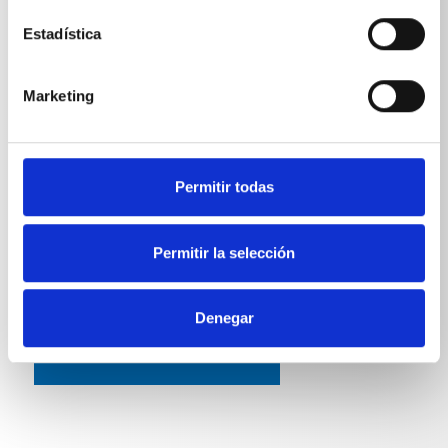
ESPECIFICACIONES TÉCNICAS
Estadística
Marketing
Longitud
Lanza articulada con empuñadura
1100
mm
Permitir todas
Permitir la selección
Denegar
VOLVER A LA LISTA