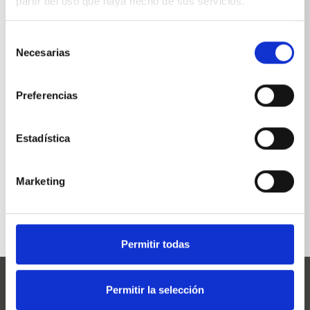
partir del uso que haya hecho de sus servicios.
Soporte para tobera de regulació. Lanza
0,4635
600 mm
kg
Selección
Necesarias
de
consentimiento
Preferencias
Estadística
VOLVER A LA LISTA
Marketing
Permitir todas
Permitir la selección