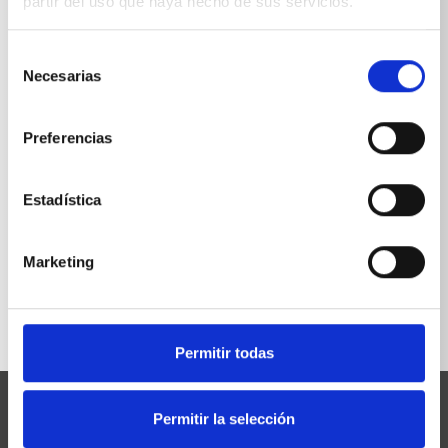
partir del uso que haya hecho de sus servicios.
Aspirador de lodo sin manguera de
0,5715
aspiración
kg
Selección
Necesarias
de
consentimiento
Preferencias
Estadística
VOLVER A LA LISTA
Marketing
Permitir todas
Permitir la selección