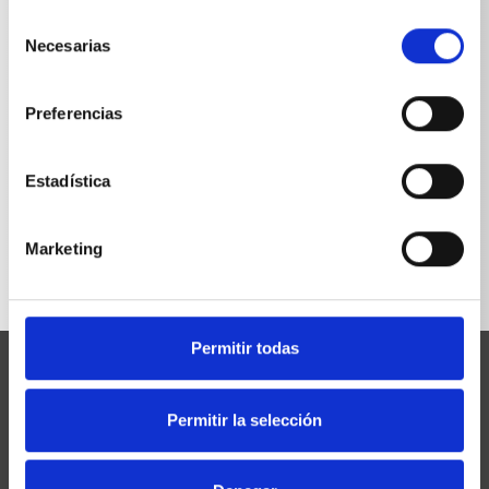
Selección
Necesarias
de
consentimiento
Preferencias
Estadística
VOLVER A LA LISTA
Marketing
Permitir todas
Permitir la selección
Josef Kränzle GmbH & Co. KG