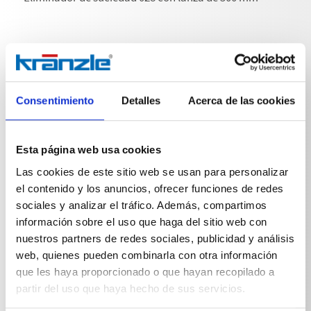
Especificaciones técnicas
Consentimiento
Detalles
Acerca de las cookies
Esta página web usa cookies
Las cookies de este sitio web se usan para personalizar
ESPECIFICACIONES TÉCNICAS
el contenido y los anuncios, ofrecer funciones de redes
sociales y analizar el tráfico. Además, compartimos
información sobre el uso que haga del sitio web con
nuestros partners de redes sociales, publicidad y análisis
web, quienes pueden combinarla con otra información
que les haya proporcionado o que hayan recopilado a
Peso
partir del uso que haya hecho de sus servicios.
Eliminador de suciedad 028 con
0,517
kg