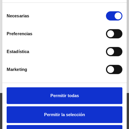
Tetina con protector de boquilla
0,0955
kg
Selección
Necesarias
de
consentimiento
Preferencias
Estadística
VOLVER A LA LISTA
Marketing
Permitir todas
Permitir la selección