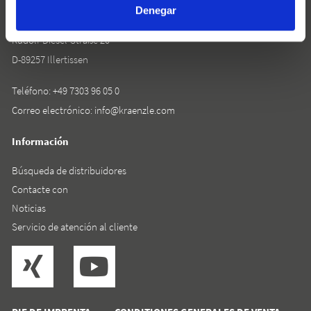
Josef Kränzle GmbH & Co. KG
Denegar
Rudolf-Diesel-Straße 20
D-89257 Illertissen
Teléfono:
+49 7303 96 05 0
Correo electrónico:
info@kraenzle.com
Información
Búsqueda de distribuidores
Contacte con
Noticias
Servicio de atención al cliente