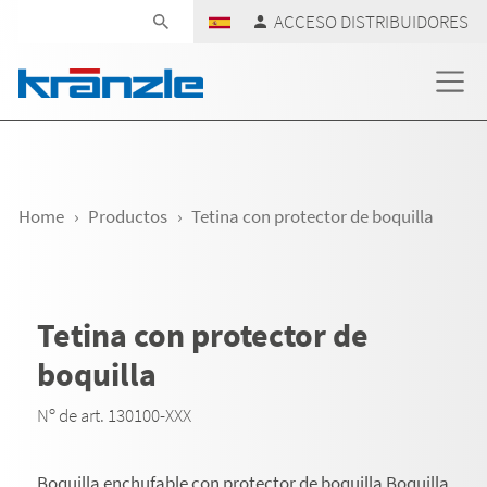
Skip navigation
ACCESO DISTRIBUIDORES
Home
Productos
Tetina con protector de boquilla
Tetina con protector de
boquilla
Nº de art. 130100-XXX
Boquilla enchufable con protector de boquilla Boquilla