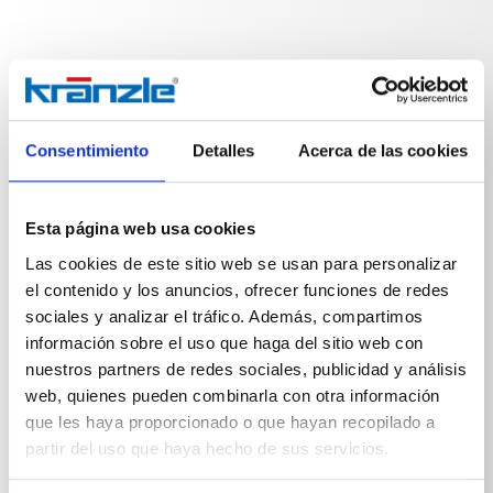
Especificaciones técnicas
Consentimiento
Detalles
Acerca de las cookies
Esta página web usa cookies
Las cookies de este sitio web se usan para personalizar
ESPECIFICACIONES TÉCNICAS
el contenido y los anuncios, ofrecer funciones de redes
sociales y analizar el tráfico. Además, compartimos
información sobre el uso que haga del sitio web con
nuestros partners de redes sociales, publicidad y análisis
web, quienes pueden combinarla con otra información
Peso
que les haya proporcionado o que hayan recopilado a
partir del uso que haya hecho de sus servicios.
Calza Herramienta especial
0,1595
kg