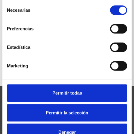
Selección
Necesarias
de
consentimiento
Preferencias
VOLVER A LA LISTA
Estadística
Marketing
Permitir todas
Permitir la selección
Josef Kränzle GmbH & Co. KG
Denegar