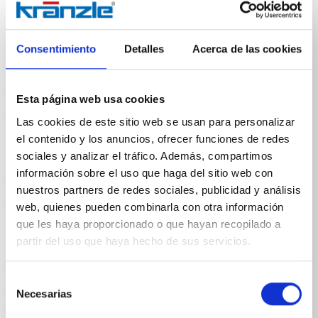
Con las mangueras de limpieza de tuberías de Kränzle,
las tuberías de desagüe o los canalones obstruidos
pueden limpiarse fácil y rápidamente. Gracias a las
boquillas dirigidas hacia atrás, la manguera de
Consentimiento
Detalles
Acerca de las cookies
limpieza de tuberías se introduce por sí misma en la
tubería y elimina la obstrucción. Opcionalmente con y
sin orificio frontal.
Esta página web usa cookies
Las cookies de este sitio web se usan para personalizar
el contenido y los anuncios, ofrecer funciones de redes
sociales y analizar el tráfico. Además, compartimos
información sobre el uso que haga del sitio web con
nuestros partners de redes sociales, publicidad y análisis
Especificaciones técnicas
web, quienes pueden combinarla con otra información
que les haya proporcionado o que hayan recopilado a
partir del uso que haya hecho de sus servicios.
Selección
ESPECIFICACIONES TÉCNICAS
Necesarias
de
consentimiento