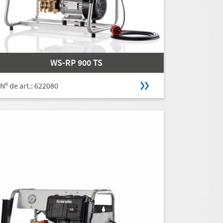
WS-RP 900 TS
Nº de art.: 622080