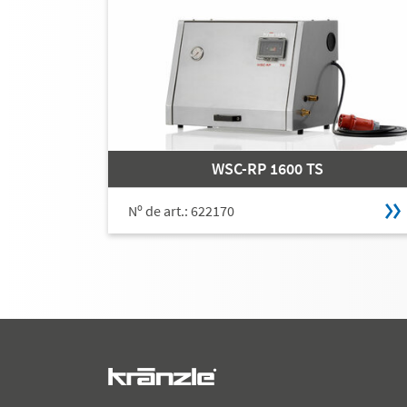
WSC-RP 1600 TS
Nº de art.: 622170