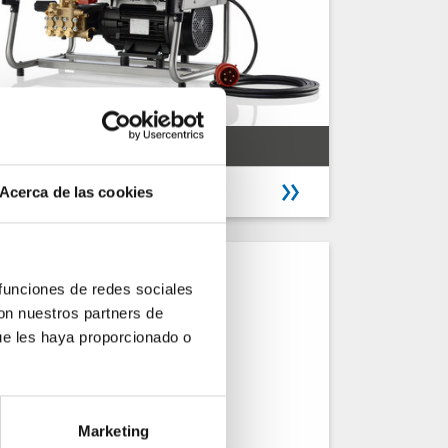
WS-RP 1600 TS
Nº de art.: 622160
Acerca de las cookies
 funciones de redes sociales
con nuestros partners de
ue les haya proporcionado o
Marketing