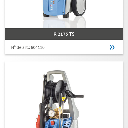
K 2175 TS
Nº de art.: 604110