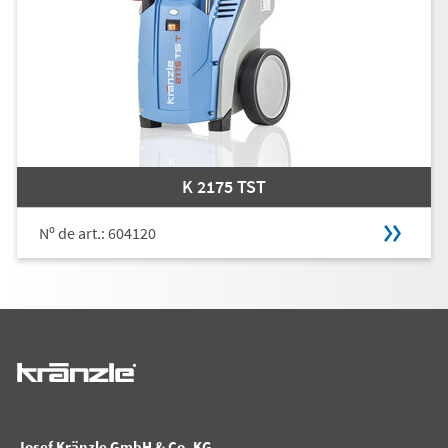
K 2175 TST
Nº de art.: 604120
Josef Kränzle GmbH & Co. KG