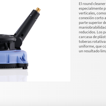
El round cleaner
especialmente pa
verticales, como
conexión corto a 
parte superior d
maniobrabilidad
reducidos. Los pa
carcasa de plás
toberas rotativa
uniforme, que co
un resultado lim