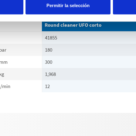
Permitir la selección
Round cleaner UFO corto
41855
bar
180
mm
300
kg
1,968
l/min
12