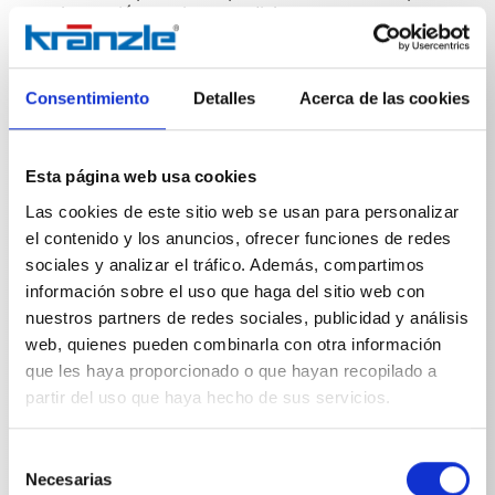
a alta presión propiamente dicha. Genera una espuma
densa y persistente que permite que el detergente
actúe durante más tiempo y, por lo tanto, con mayor
eficacia. Esto provoca una disolución más intensa de
Consentimiento
Detalles
Acerca de las cookies
las partículas de suciedad y facilita
considerablemente la limpieza posterior.Otra ventaja
es el ángulo de pulverización ajustable, que permite
adaptar con precisión el chorro de espuma a la
Esta página web usa cookies
aplicación, desde un chorro puntual concentrado para
aplicaciones específicas hasta un chorro en abanico
Las cookies de este sitio web se usan para personalizar
amplio para la aplicación de espuma en grandes
el contenido y los anuncios, ofrecer funciones de redes
superficies.La lanza de espuma está equipada con un
sociales y analizar el tráfico. Además, compartimos
robusto depósito de 1 litro para el detergente, lo que
información sobre el uso que haga del sitio web con
permite un uso ininterrumpido durante un periodo de
nuestros partners de redes sociales, publicidad y análisis
tiempo prolongado. Un práctico cierre de rosca
asegura el depósito y evita que se derrame el
web, quienes pueden combinarla con otra información
detergente.
que les haya proporcionado o que hayan recopilado a
partir del uso que haya hecho de sus servicios.
Selección
Necesarias
de