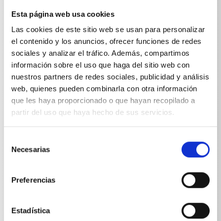
Cepillo de lavado, transversal, tubo de 750 mm E:
Boquilla enchufable D12
Esta página web usa cookies
Las cookies de este sitio web se usan para personalizar
el contenido y los anuncios, ofrecer funciones de redes
sociales y analizar el tráfico. Además, compartimos
información sobre el uso que haga del sitio web con
nuestros partners de redes sociales, publicidad y análisis
Especificaciones técnicas
web, quienes pueden combinarla con otra información
que les haya proporcionado o que hayan recopilado a
partir del uso que haya hecho de sus servicios.
Selección
ESPECIFICACIONES TÉCNICAS
Necesarias
de
consentimiento
Preferencias
Peso
Estadística