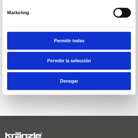
Cepillo de lavado, transversal
0,685
kg
Marketing
Cepillo de lavado transversal
0,78
kg
Permitir todas
Permitir la selección
VOLVER A LA LISTA
Denegar