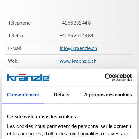
Téléphone:
+41 56 201 44 8
Téléfax:
+41 56 201 44 89
E-Mail:
info@kraenzle.ch
Web:
www.kraenzle.ch
Consentement
Détails
À propos des cookies
Kränzle Polska Sp. z.o.o.
ul. Na Skraju 30
02-197 Warszawa | Polen
Ce site web utilise des cookies.
Les cookies nous permettent de personnaliser le contenu
et les annonces, d'offrir des fonctionnalités relatives aux