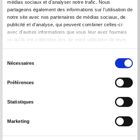
médias sociaux et d'analyser notre trafic. Nous
Téléphone:
+48 22 587 05 50
partageons également des informations sur l'utilisation de
notre site avec nos partenaires de médias sociaux, de
E-Mail:
biuro(at)kraenzle.com(dot)pl
publicité et d'analyse, qui peuvent combiner celles-ci
Web
www.kraenzle.com/pl
avec d'autres informations que vous leur avez fournies
ou qu'ils ont collectées lors de votre utilisation de leurs
services.
Sélection
Nécessaires
du
FORMULAIRE DE CONTACT
consentement
Préférences
N° de client
Statistiques
Country
Marketing