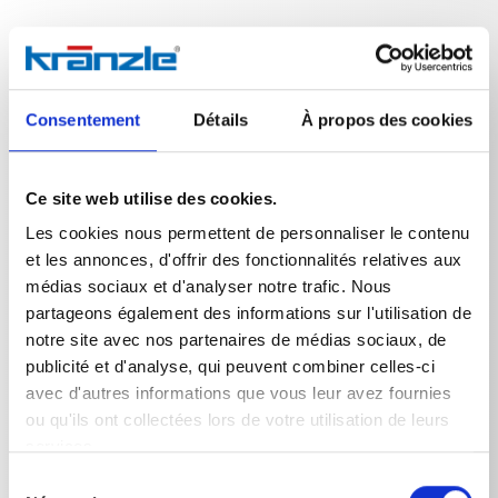
Données techniques
Consentement
Détails
À propos des cookies
Ce site web utilise des cookies.
Les cookies nous permettent de personnaliser le contenu
DONNÉES TECHNIQUES
et les annonces, d'offrir des fonctionnalités relatives aux
médias sociaux et d'analyser notre trafic. Nous
partageons également des informations sur l'utilisation de
notre site avec nos partenaires de médias sociaux, de
Poids
publicité et d'analyse, qui peuvent combiner celles-ci
avec d'autres informations que vous leur avez fournies
Adaptateur WAP-Kränzle
0,1225
kg
ou qu'ils ont collectées lors de votre utilisation de leurs
services.
Sélection