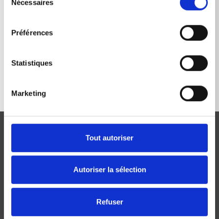
Nécessaires
du
consentement
Préférences
RETOUR À LA LISTE
Statistiques
Marketing
Tout autoriser
Autoriser la sélection
Josef Kränzle GmbH & Co. KG
Rudolf-Diesel-Straße 20
Refuser
D-89257 Illertissen