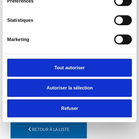
Préférences
Statistiques
DONNÉES TECHNIQUES
Marketing
Longeur
Tout autoriser
Double lance avec poignée rotative
660
mm
Autoriser la sélection
Refuser
RETOUR À LA LISTE