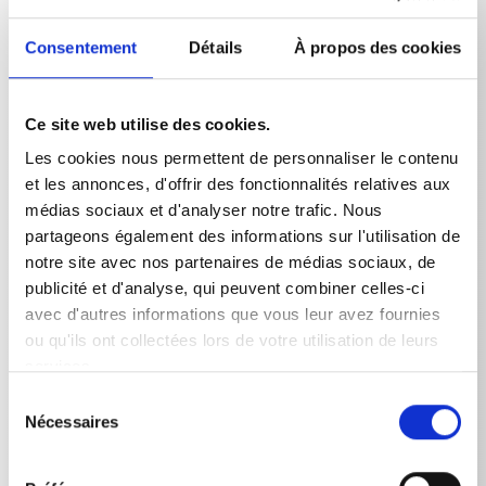
maximales dans de nombreuses tâches de nettoyage.
Son avantage réside dans la possibilité de passer en
continu de l'application haute pression à l'application
Consentement
Détails
À propos des cookies
basse pression en tournant la poignée, sans que
l'utilisateur ait à changer de lance de nettoyage. La
buse haute pression est idéale pour éliminer les
Ce site web utilise des cookies.
salissures tenaces. La deuxième buse fournit un jet à
basse pression plus doux, parfait pour appliquer des
Les cookies nous permettent de personnaliser le contenu
détergents, rincer des surfaces sensibles ou effectuer
et les annonces, d'offrir des fonctionnalités relatives aux
un lavage délicat. Ce changement rapide et pratique
médias sociaux et d'analyser notre trafic. Nous
optimise considérablement le flux de travail et permet
partageons également des informations sur l'utilisation de
une adaptation précise au degré de salissure et à la
nature de la surface. Une buse basse pression D3035
notre site avec nos partenaires de médias sociaux, de
est incluse dans l'equipement. La buse haute pression
publicité et d'analyse, qui peuvent combiner celles-ci
doit être commandée séparément.
avec d'autres informations que vous leur avez fournies
ou qu'ils ont collectées lors de votre utilisation de leurs
services.
Sélection
Nécessaires
du
consentement
Données techniques