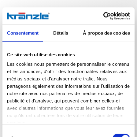
Données techniques
Consentement
Détails
À propos des cookies
Ce site web utilise des cookies.
Les cookies nous permettent de personnaliser le contenu
DONNÉES TECHNIQUES
et les annonces, d'offrir des fonctionnalités relatives aux
médias sociaux et d'analyser notre trafic. Nous
partageons également des informations sur l'utilisation de
notre site avec nos partenaires de médias sociaux, de
Poids
publicité et d'analyse, qui peuvent combiner celles-ci
avec d'autres informations que vous leur avez fournies
Etrier de maintien cpl.
0,8094
kg
ou qu'ils ont collectées lors de votre utilisation de leurs
services.
Sélection