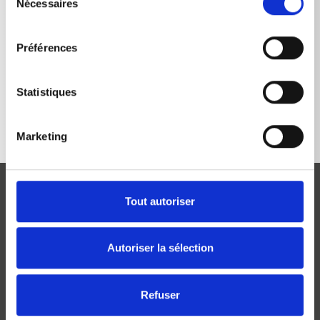
Nécessaires
du
consentement
Préférences
RETOUR À LA LISTE
Statistiques
Marketing
Tout autoriser
Autoriser la sélection
Josef Kränzle GmbH & Co. KG
Rudolf-Diesel-Straße 20
Refuser
D-89257 Illertissen