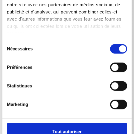
notre site avec nos partenaires de médias sociaux, de
publicité et d'analyse, qui peuvent combiner celles-ci
avec d'autres informations que vous leur avez fournies
ou qu'ils ont collectées lors de votre utilisation de leurs
Données techniques
services.
Sélection
Nécessaires
du
consentement
DONNÉES TECHNIQUES
Préférences
Statistiques
Marketing
RETOUR À LA LISTE
Tout autoriser