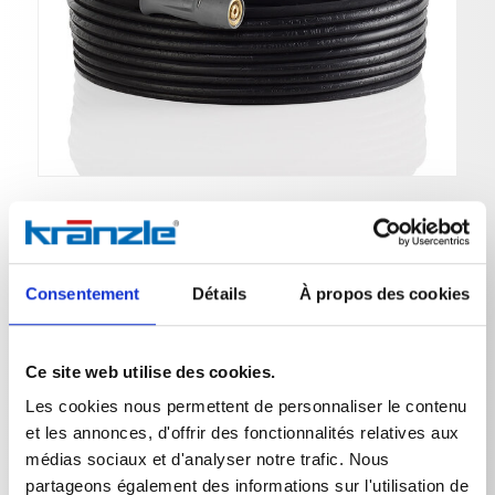
Tuyau HD
Consentement
Détails
À propos des cookies
N° de réf. 40170
Ce site web utilise des cookies.
Les cookies nous permettent de personnaliser le contenu
Tuyau HD NW6 1SN 15m 210bar M14x1,5 x M22x1,5
orientable Tuyautr. Shuttle
et les annonces, d'offrir des fonctionnalités relatives aux
médias sociaux et d'analyser notre trafic. Nous
partageons également des informations sur l'utilisation de