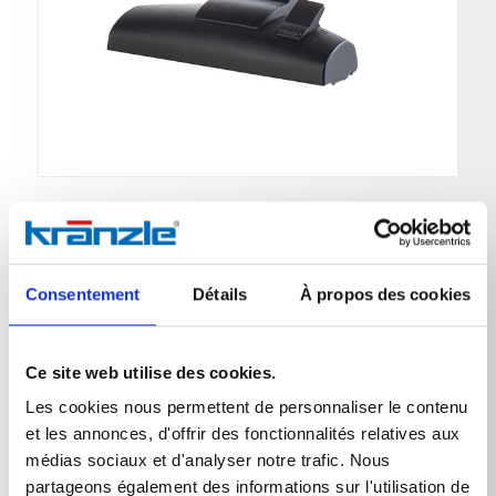
Suceur sol combiné
Consentement
Détails
À propos des cookies
N° de réf. 571007
Ce site web utilise des cookies.
Les cookies nous permettent de personnaliser le contenu
Suceur sol combiné, D32
Ventos 12
et les annonces, d'offrir des fonctionnalités relatives aux
médias sociaux et d'analyser notre trafic. Nous
partageons également des informations sur l'utilisation de