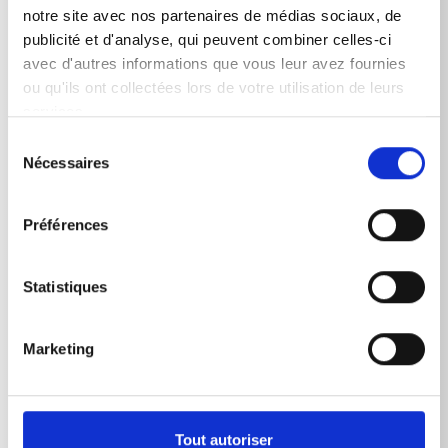
notre site avec nos partenaires de médias sociaux, de
publicité et d'analyse, qui peuvent combiner celles-ci
avec d'autres informations que vous leur avez fournies
ou qu'ils ont collectées lors de votre utilisation de leurs
Données techniques
services.
Sélection
Nécessaires
du
consentement
DONNÉES TECHNIQUES
Préférences
Statistiques
Marketing
RETOUR À LA LISTE
Tout autoriser