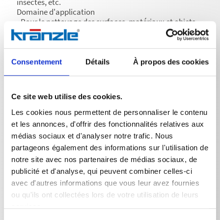
insectes, etc.
Domaine d'application
• Pour le nettoyage des surfaces, matériaux et objets
résistants à l'eau tels que les véhicules, les façades, les
bâches, les meubles de jardin et de terrasse, etc.
• Convient également pour le nettoyage des jantes en
aluminium
Consentement
Détails
À propos des cookies
• Convient pour une utilisation avec des nettoyeurs
haute pression
Application:
Ce site web utilise des cookies.
• Dosage recommandé: 25 % (1 volume de produit
nettoyant pour 3 volumes d'eau). Diluer davantage si
Les cookies nous permettent de personnaliser le contenu
nécessaire en fonction du degré de salissure, de la
et les annonces, d'offrir des fonctionnalités relatives aux
dureté de l'eau, de la température de l'eau et de la
médias sociaux et d'analyser notre trafic. Nous
nature de la surface.
partageons également des informations sur l'utilisation de
• Temps d'action: 3 à 5 minutes.
• Attention: ne pas laisser sécher.
notre site avec nos partenaires de médias sociaux, de
• Tester au préalable la compatibilité du produit sur
publicité et d'analyse, qui peuvent combiner celles-ci
une zone peu visible.
avec d'autres informations que vous leur avez fournies
• Nous recommandons l'utilisation d'une lance à
ou qu'ils ont collectées lors de votre utilisation de leurs
mousse.
services.