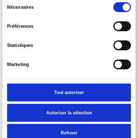
Sélection
Nécessaires
du
consentement
Préférences
Données techniques
Statistiques
Marketing
DONNÉES TECHNIQUES
Tout autoriser
Contenu
Kränzle Neutre
1
l
Autoriser la sélection
Kränzle Neutre
5
l
Refuser