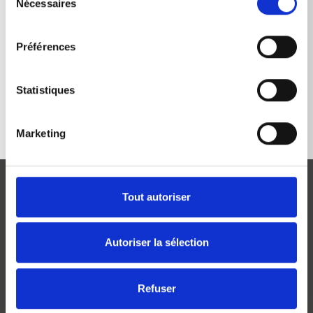
Nécessaires
du
consentement
Préférences
RETOUR À LA LISTE
Statistiques
Marketing
Tout autoriser
Autoriser la sélection
Josef Kränzle GmbH & Co. KG
Rudolf-Diesel-Straße 20
Refuser
D-89257 Illertissen