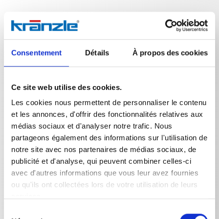
Données techniques
Consentement
Détails
À propos des cookies
Ce site web utilise des cookies.
Les cookies nous permettent de personnaliser le contenu
DONNÉES TECHNIQUES
et les annonces, d'offrir des fonctionnalités relatives aux
médias sociaux et d'analyser notre trafic. Nous
partageons également des informations sur l'utilisation de
notre site avec nos partenaires de médias sociaux, de
Poids
publicité et d'analyse, qui peuvent combiner celles-ci
avec d'autres informations que vous leur avez fournies
Lance 500 mm M12x1 avec
0,328
kg
ou qu'ils ont collectées lors de votre utilisation de leurs
services.
Sélection