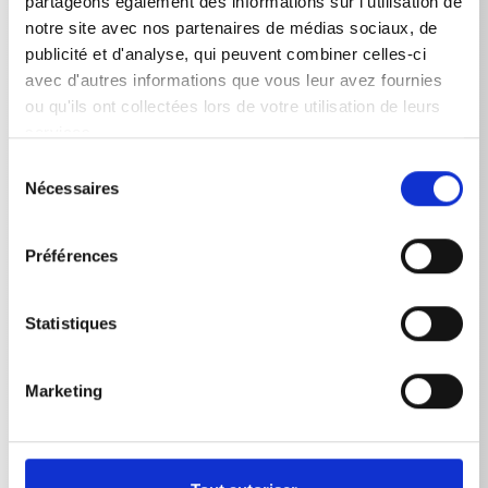
partageons également des informations sur l'utilisation de
notre site avec nos partenaires de médias sociaux, de
publicité et d'analyse, qui peuvent combiner celles-ci
avec d'autres informations que vous leur avez fournies
ou qu'ils ont collectées lors de votre utilisation de leurs
Données techniques
services.
Sélection
Nécessaires
du
consentement
DONNÉES TECHNIQUES
Préférences
Statistiques
Marketing
RETOUR À LA LISTE