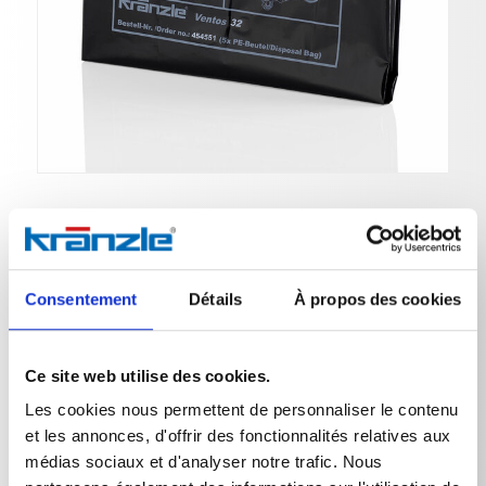
Sac poubelle
Consentement
Détails
À propos des cookies
N° de réf. 454551
Ce site web utilise des cookies.
Sacs PE Ventos 32 (5 pièces)
Les cookies nous permettent de personnaliser le contenu
pour Ventos PC et Ventos AC
et les annonces, d'offrir des fonctionnalités relatives aux
Volume de remplissage 30 litres
médias sociaux et d'analyser notre trafic. Nous