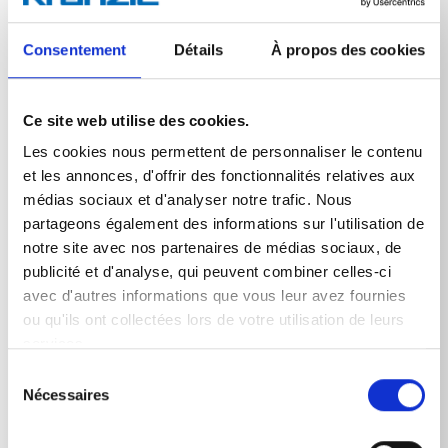
d'évacuation ou les gouttières bouchés peuvent être
nettoyés facilement et rapidement. Grâce aux buses
dirigées vers l'arrière, le tuyau de nettoyage des
Consentement
Détails
À propos des cookies
canalisations se tire lui-même dans la canalisation et
élimine l'obstruction. Au choix, avec et sans alésage
frontal.
Ce site web utilise des cookies.
Les cookies nous permettent de personnaliser le contenu
et les annonces, d'offrir des fonctionnalités relatives aux
médias sociaux et d'analyser notre trafic. Nous
partageons également des informations sur l'utilisation de
notre site avec nos partenaires de médias sociaux, de
Données techniques
publicité et d'analyse, qui peuvent combiner celles-ci
avec d'autres informations que vous leur avez fournies
ou qu'ils ont collectées lors de votre utilisation de leurs
services.
DONNÉES TECHNIQUES
Sélection
Nécessaires
du
consentement