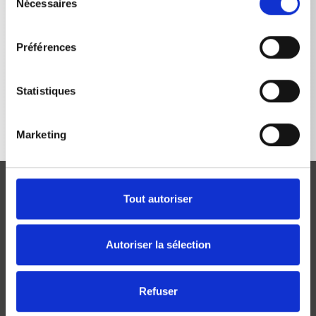
Nécessaires
du
consentement
Préférences
RETOUR À LA LISTE
Statistiques
Marketing
Tout autoriser
Autoriser la sélection
Josef Kränzle GmbH & Co. KG
Rudolf-Diesel-Straße 20
Refuser
D-89257 Illertissen