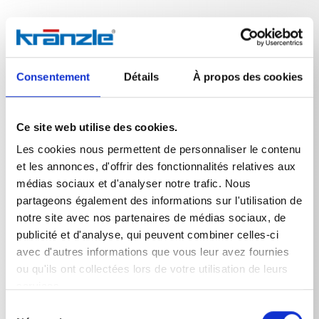
Données techniques
Consentement
Détails
À propos des cookies
Ce site web utilise des cookies.
Les cookies nous permettent de personnaliser le contenu
DONNÉES TECHNIQUES
et les annonces, d'offrir des fonctionnalités relatives aux
médias sociaux et d'analyser notre trafic. Nous
partageons également des informations sur l'utilisation de
notre site avec nos partenaires de médias sociaux, de
Poids
publicité et d'analyse, qui peuvent combiner celles-ci
avec d'autres informations que vous leur avez fournies
RoundCleaner UFO
2,257
kg
ou qu'ils ont collectées lors de votre utilisation de leurs
services.
Sélection