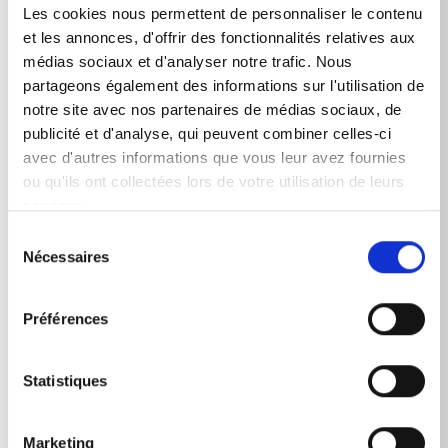
Les cookies nous permettent de personnaliser le contenu
Pression de service max
et les annonces, d'offrir des fonctionnalités relatives aux
médias sociaux et d'analyser notre trafic. Nous
Round Cleaner UFO long Acier inoxydable
210
bar
partageons également des informations sur l'utilisation de
notre site avec nos partenaires de médias sociaux, de
publicité et d'analyse, qui peuvent combiner celles-ci
avec d'autres informations que vous leur avez fournies
Diamètre ø
ou qu'ils ont collectées lors de votre utilisation de leurs
services.
Round Cleaner UFO long Acier inoxydable
350
mm
Sélection
Nécessaires
du
consentement
Poids
Préférences
Round Cleaner UFO long Acier inoxydable
5,25
kg
Statistiques
Débit d’eau max.
Marketing