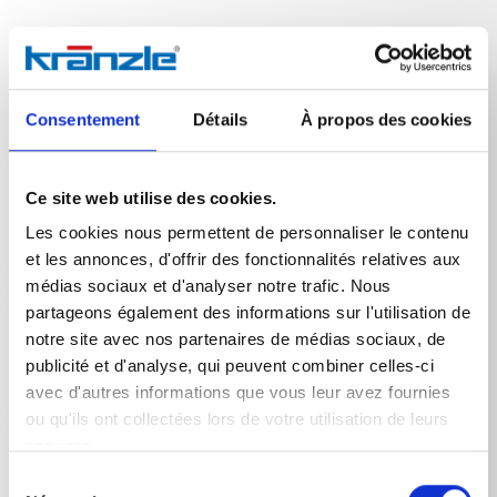
Données techniques
Consentement
Détails
À propos des cookies
Ce site web utilise des cookies.
Les cookies nous permettent de personnaliser le contenu
DONNÉES TECHNIQUES
et les annonces, d'offrir des fonctionnalités relatives aux
médias sociaux et d'analyser notre trafic. Nous
partageons également des informations sur l'utilisation de
notre site avec nos partenaires de médias sociaux, de
Poids
publicité et d'analyse, qui peuvent combiner celles-ci
avec d'autres informations que vous leur avez fournies
buse turbo-jet 03 1/4'' IG
0,274
kg
ou qu'ils ont collectées lors de votre utilisation de leurs
services.
Sélection