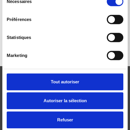
Nécessaires
du
consentement
Préférences
RETOUR À LA LISTE
Statistiques
Marketing
Tout autoriser
Autoriser la sélection
Josef Kränzle GmbH & Co. KG
Rudolf-Diesel-Straße 20
Refuser
D-89257 Illertissen