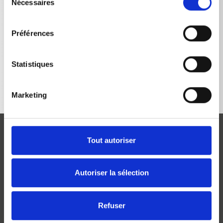
Nécessaires
du
consentement
Préférences
RETOUR À LA LISTE
Statistiques
Marketing
Tout autoriser
Autoriser la sélection
Josef Kränzle GmbH & Co. KG
Rudolf-Diesel-Straße 20
Refuser
D-89257 Illertissen