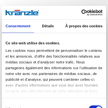
Données techniques
Consentement
Détails
À propos des cookies
Ce site web utilise des cookies.
Les cookies nous permettent de personnaliser le contenu
DONNÉES TECHNIQUES
et les annonces, d'offrir des fonctionnalités relatives aux
médias sociaux et d'analyser notre trafic. Nous
partageons également des informations sur l'utilisation de
notre site avec nos partenaires de médias sociaux, de
Poids
publicité et d'analyse, qui peuvent combiner celles-ci
avec d'autres informations que vous leur avez fournies
buse turbo-jet 035 avec
0,543
kg
ou qu'ils ont collectées lors de votre utilisation de leurs
services.
Sélection