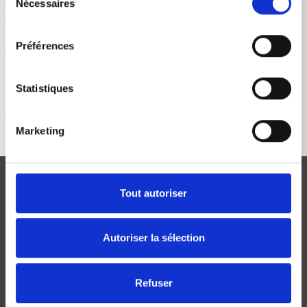
Nécessaires
du
consentement
Préférences
RETOUR À LA LISTE
Statistiques
Marketing
Tout autoriser
Autoriser la sélection
Josef Kränzle GmbH & Co. KG
Rudolf-Diesel-Straße 20
Refuser
D-89257 Illertissen