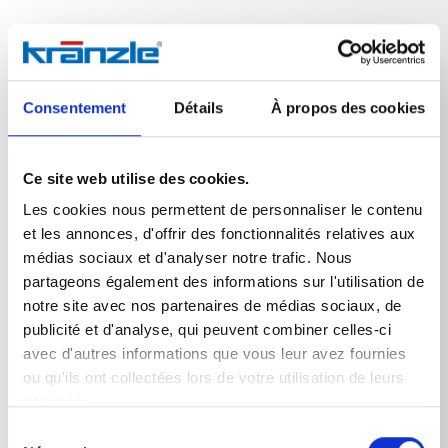
Données techniques
Consentement
Détails
À propos des cookies
Ce site web utilise des cookies.
Les cookies nous permettent de personnaliser le contenu
DONNÉES TECHNIQUES
et les annonces, d'offrir des fonctionnalités relatives aux
médias sociaux et d'analyser notre trafic. Nous
partageons également des informations sur l'utilisation de
notre site avec nos partenaires de médias sociaux, de
Poids
publicité et d'analyse, qui peuvent combiner celles-ci
avec d'autres informations que vous leur avez fournies
buse turbo-jet 045 1/4'' FI
0,2759
kg
ou qu'ils ont collectées lors de votre utilisation de leurs
services.
Sélection