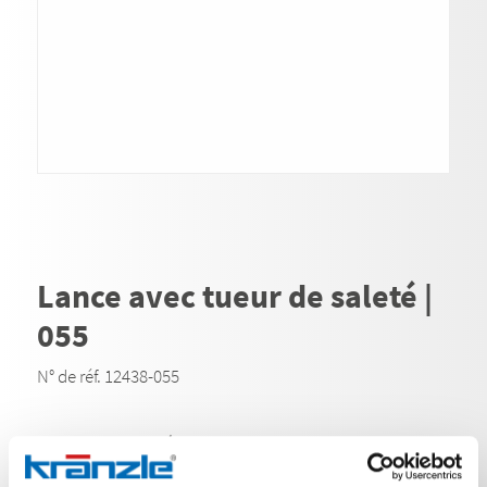
Lance avec tueur de saleté |
055
N° de réf. 12438-055
Sur les surfaces résistantes, la buse turbo-jet de la
buse de nettoyage élimine sans résidus même les