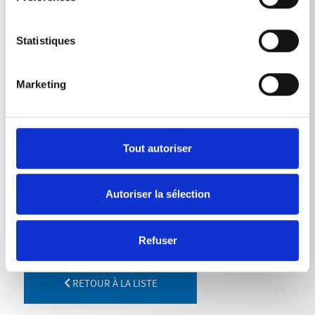
Pression de service max.
Statistiques
Lance avec tueur de saleté | 055
180
bar
Marketing
Débit d’eau max.
Tout autoriser
Lance avec tueur de saleté | 055
15
l/min
Autoriser la sélection
Refuser
RETOUR À LA LISTE