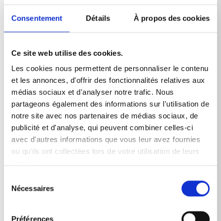
salissures les plus tenaces grâce à son jet rotatif.
Consentement
Détails
À propos des cookies
Ce site web utilise des cookies.
Les cookies nous permettent de personnaliser le contenu
Données techniques
et les annonces, d'offrir des fonctionnalités relatives aux
médias sociaux et d'analyser notre trafic. Nous
partageons également des informations sur l'utilisation de
notre site avec nos partenaires de médias sociaux, de
publicité et d'analyse, qui peuvent combiner celles-ci
DONNÉES TECHNIQUES
avec d'autres informations que vous leur avez fournies
ou qu'ils ont collectées lors de votre utilisation de leurs
services.
Longeur
Sélection
Nécessaires
du
Lance avec tueur de saleté | 055
500
mm
consentement
Préférences