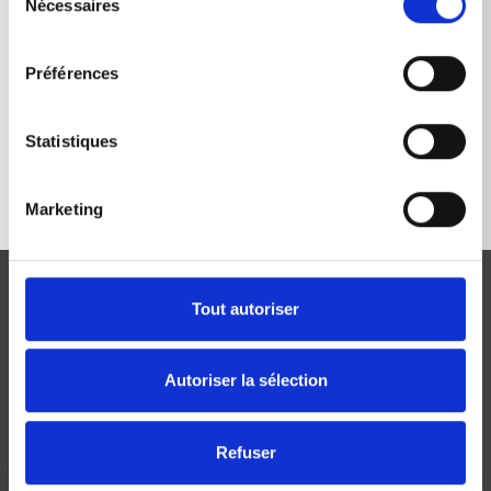
Nécessaires
du
consentement
Préférences
RETOUR À LA LISTE
Statistiques
Marketing
Tout autoriser
Autoriser la sélection
Josef Kränzle GmbH & Co. KG
Rudolf-Diesel-Straße 20
Refuser
D-89257 Illertissen