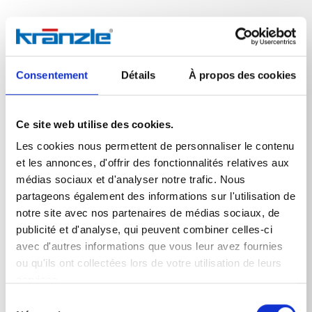
Données techniques
Consentement
Détails
À propos des cookies
Ce site web utilise des cookies.
Les cookies nous permettent de personnaliser le contenu
DONNÉES TECHNIQUES
et les annonces, d'offrir des fonctionnalités relatives aux
médias sociaux et d'analyser notre trafic. Nous
partageons également des informations sur l'utilisation de
notre site avec nos partenaires de médias sociaux, de
Poids
publicité et d'analyse, qui peuvent combiner celles-ci
avec d'autres informations que vous leur avez fournies
buse turbo-jet 055 1/4'' FI
0,275
kg
ou qu'ils ont collectées lors de votre utilisation de leurs
services.
Sélection