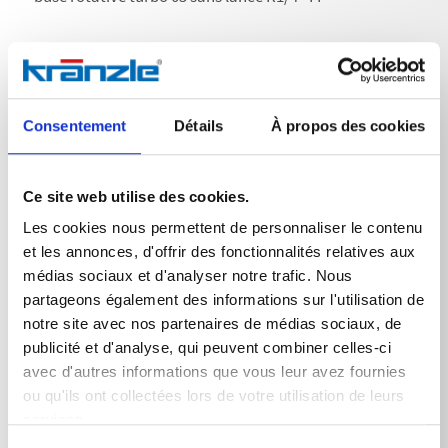
Consentement
Détails
À propos des cookies
Données techniques
Ce site web utilise des cookies.
Les cookies nous permettent de personnaliser le contenu
et les annonces, d'offrir des fonctionnalités relatives aux
DONNÉES TECHNIQUES
médias sociaux et d'analyser notre trafic. Nous
partageons également des informations sur l'utilisation de
notre site avec nos partenaires de médias sociaux, de
publicité et d'analyse, qui peuvent combiner celles-ci
Poids
avec d'autres informations que vous leur avez fournies
buse rotative turbo 05 sans lance
0,6892
kg
ou qu'ils ont collectées lors de votre utilisation de leurs
services.