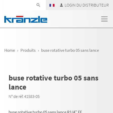
Skip navigation
LOGIN DU DISTRIBUTEUR
Home
Produits
buse rotative turbo 05 sans lance
buse rotative turbo 05 sans
lance
N° de réf. 41583-05
buse rotative turbo 05 sans lance R1/4'' FF