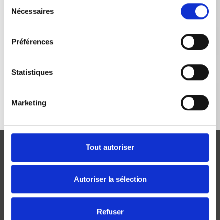
Sélection
Nécessaires
du
consentement
Préférences
RETOUR À LA LISTE
Statistiques
Marketing
Tout autoriser
Autoriser la sélection
Josef Kränzle GmbH & Co. KG
Refuser
Rudolf-Diesel-Straße 20