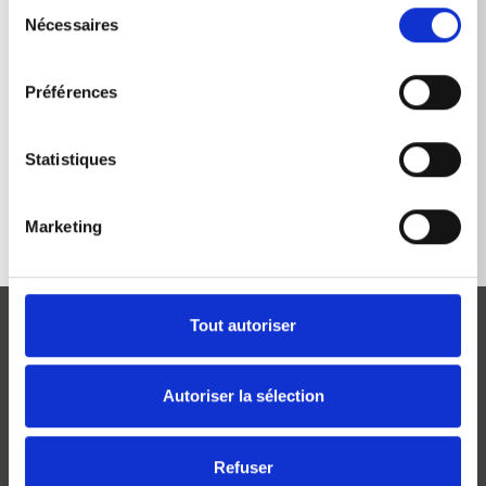
Sélection
Nécessaires
du
consentement
Préférences
RETOUR À LA LISTE
Statistiques
Marketing
Tout autoriser
Autoriser la sélection
Josef Kränzle GmbH & Co. KG
Refuser
Rudolf-Diesel-Straße 20