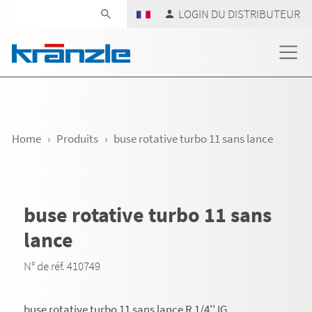
Skip navigation
LOGIN DU DISTRIBUTEUR
Home
Produits
buse rotative turbo 11 sans lance
buse rotative turbo 11 sans
lance
N° de réf. 410749
buse rotative turbo 11 sans lance R 1/4'' IG