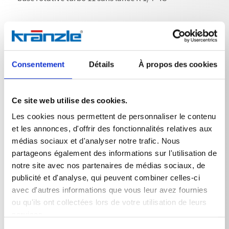
Consentement
Détails
À propos des cookies
Données techniques
Ce site web utilise des cookies.
Les cookies nous permettent de personnaliser le contenu
et les annonces, d'offrir des fonctionnalités relatives aux
DONNÉES TECHNIQUES
médias sociaux et d'analyser notre trafic. Nous
partageons également des informations sur l'utilisation de
notre site avec nos partenaires de médias sociaux, de
publicité et d'analyse, qui peuvent combiner celles-ci
Poids
avec d'autres informations que vous leur avez fournies
buse rotative turbo 11 sans lance
0,6879
kg
ou qu'ils ont collectées lors de votre utilisation de leurs
services.