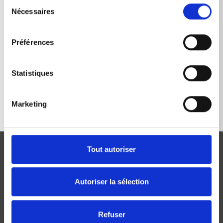
Sélection
Nécessaires
du
consentement
Préférences
RETOUR À LA LISTE
Statistiques
Marketing
Tout autoriser
Autoriser la sélection
Josef Kränzle GmbH & Co. KG
Refuser
Rudolf-Diesel-Straße 20