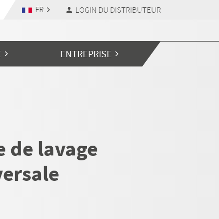
FR
LOGIN DU DISTRIBUTEUR
E
ENTREPRISE
e de lavage
versale