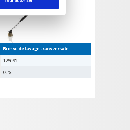
Tout autoriser
Brosse de lavage transversale
128061
0,78