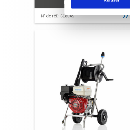
PROFI-JET B 16/220
N° de réf.: 618045