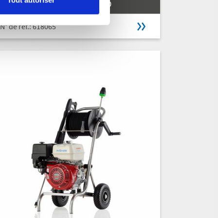
PROFI-JET B 20/200
N° de réf.: 618065