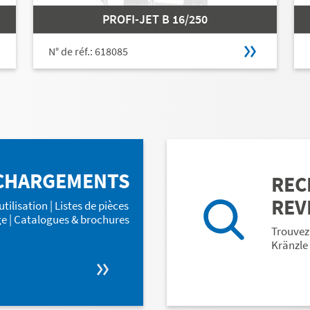
PROFI-JET B 16/250
N° de réf.: 618085
CHARGEMENTS
REC
REV
tilisation | Listes de pièces
e | Catalogues & brochures
Trouvez
Kränzle 