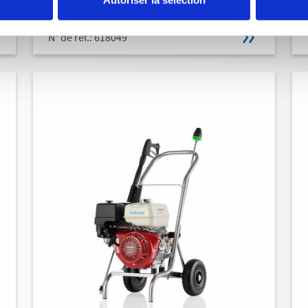
PROFI-JET B 16/220 T
N° de réf.: 618049