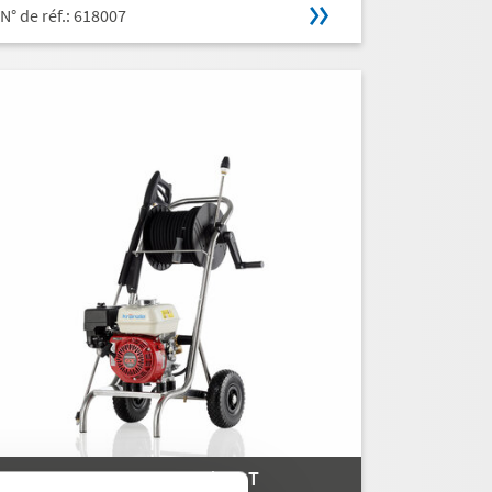
N° de réf.: 618007
PROFI-JET B 10/200 T