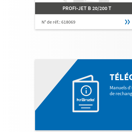
PROFI-JET B 20/200 T
N° de réf.: 618069
TÉLÉ
Manuels d‘u
de rechang