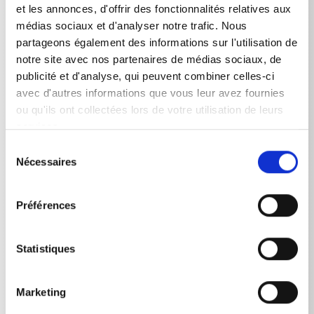
et les annonces, d'offrir des fonctionnalités relatives aux
therm C 11/130 T
3,4
kW
médias sociaux et d'analyser notre trafic. Nous
partageons également des informations sur l'utilisation de
therm C 13/180
4,8
kW
notre site avec nos partenaires de médias sociaux, de
therm C 13/180 T
4,8
kW
publicité et d'analyse, qui peuvent combiner celles-ci
avec d'autres informations que vous leur avez fournies
therm C 15/150
4,8
kW
ou qu'ils ont collectées lors de votre utilisation de leurs
services.
therm C 15/150 T
4,8
kW
Sélection
Nécessaires
du
consentement
Puissance restituée
Préférences
therm C 11/130
2,3
kW
Statistiques
therm C 11/130 T
2,3
kW
therm C 13/180
4,0
kW
Marketing
therm C 13/180 T
4,0
kW