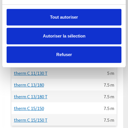
therm C 15/150
4,0
kW
Tout autoriser
therm C 15/150 T
4,0
kW
Autoriser la sélection
Cordon d‘alimentation électrique Longeur
Refuser
therm C 11/130
5
m
therm C 11/130 T
5
m
therm C 13/180
7.5
m
therm C 13/180 T
7.5
m
therm C 15/150
7.5
m
therm C 15/150 T
7.5
m