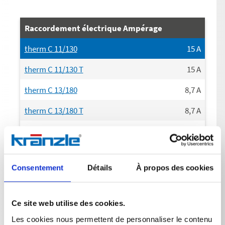
Raccordement électrique Ampérage
therm C 11/130
15
A
therm C 11/130 T
15
A
therm C 13/180
8,7
A
therm C 13/180 T
8,7
A
therm C 15/150
8,7
A
therm C 15/150 T
8,7
A
Consentement
Détails
À propos des cookies
Puissance absorbée
Ce site web utilise des cookies.
therm C 11/130
3,4
kW
Les cookies nous permettent de personnaliser le contenu