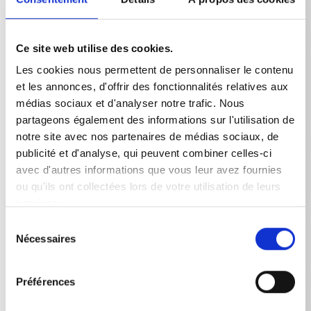
Brosse à laver en poils naturels pour un nettoyage en
douceur des surfaces sensibles. A partir de 1000 mm de
longueur, les lances sont équipées de poignées en
plastique. Variantes : 500 / 1000 / 1250 / 1500 mm de
Ce site web utilise des cookies.
longueur, longueur de la brosse : 65 mm, tête de la
Les cookies nous permettent de personnaliser le contenu
brosse : 240 x 90 mm
et les annonces, d'offrir des fonctionnalités relatives aux
médias sociaux et d'analyser notre trafic. Nous
partageons également des informations sur l'utilisation de
notre site avec nos partenaires de médias sociaux, de
publicité et d'analyse, qui peuvent combiner celles-ci
avec d'autres informations que vous leur avez fournies
Données techniques
ou qu'ils ont collectées lors de votre utilisation de leurs
services.
Sélection
Nécessaires
du
consentement
DONNÉES TECHNIQUES
Préférences