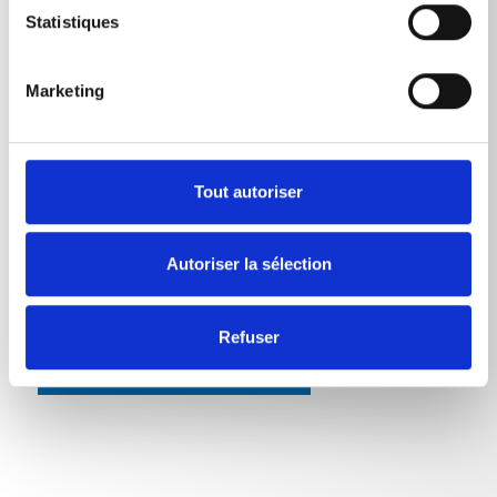
Poids
Statistiques
Brosse de lavage transversale
1,0615
kg
Marketing
Brosse de lavage transversale
1,26
kg
Brosse de lavage transversale
1,563
kg
Tout autoriser
Autoriser la sélection
Refuser
RETOUR À LA LISTE