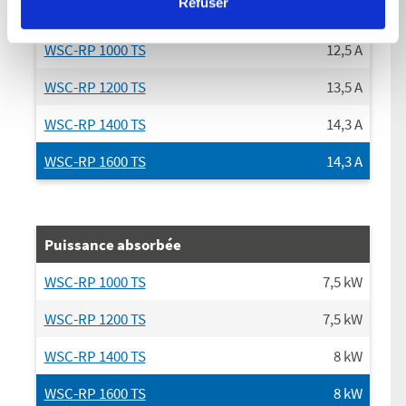
Refuser
Raccordement électrique Ampérage
WSC-RP 1000 TS
12,5
A
WSC-RP 1200 TS
13,5
A
WSC-RP 1400 TS
14,3
A
WSC-RP 1600 TS
14,3
A
Puissance absorbée
WSC-RP 1000 TS
7,5
kW
WSC-RP 1200 TS
7,5
kW
WSC-RP 1400 TS
8
kW
WSC-RP 1600 TS
8
kW