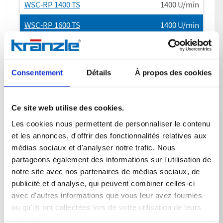
WSC-RP 1400 TS
1400
U/min
WSC-RP 1600 TS
1400
U/min
Raccordement électrique Tension
Consentement
Détails
À propos des cookies
WSC-RP 1000 TS
400
V
Ce site web utilise des cookies.
WSC-RP 1200 TS
400
V
Les cookies nous permettent de personnaliser le contenu
WSC-RP 1400 TS
400
V
et les annonces, d'offrir des fonctionnalités relatives aux
médias sociaux et d'analyser notre trafic. Nous
WSC-RP 1600 TS
400
V
partageons également des informations sur l'utilisation de
notre site avec nos partenaires de médias sociaux, de
publicité et d'analyse, qui peuvent combiner celles-ci
avec d'autres informations que vous leur avez fournies
Raccordement électrique Phase
ou qu'ils ont collectées lors de votre utilisation de leurs
WSC-RP 1000 TS
3
~
services.