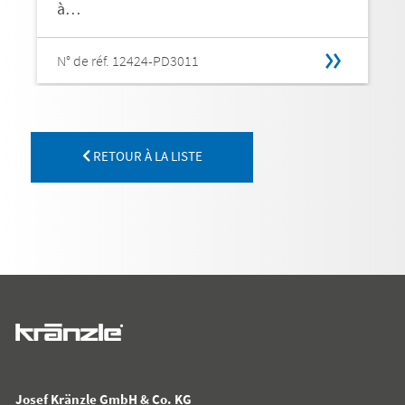
à…
N° de réf. 12424-PD3011
RETOUR À LA LISTE
Josef Kränzle GmbH & Co. KG