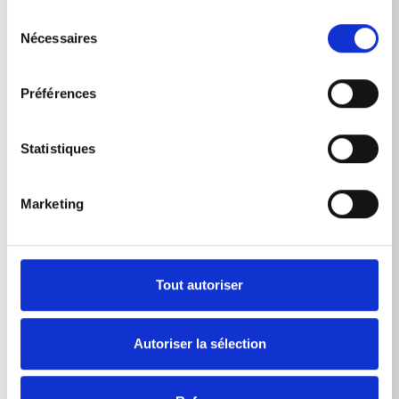
Sélection
WSC-RP 1200 TS
3
~
Nécessaires
du
WSC-RP 1400 TS
3
~
consentement
Préférences
WSC-RP 1600 TS
3
~
Statistiques
Raccordement électrique Fréquence
Marketing
WSC-RP 1000 TS
50
Hz
WSC-RP 1200 TS
50
Hz
Tout autoriser
WSC-RP 1400 TS
50
Hz
WSC-RP 1600 TS
50
Hz
Autoriser la sélection