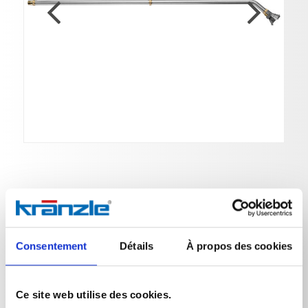
Aspirateur de boue
N° de réf. 41791
Consentement
Détails
À propos des cookies
Aspiration de boues de mares et d'étangsPour
Ce site web utilise des cookies.
nettoyeurs haute pression à partir de 10 l/minTaille de