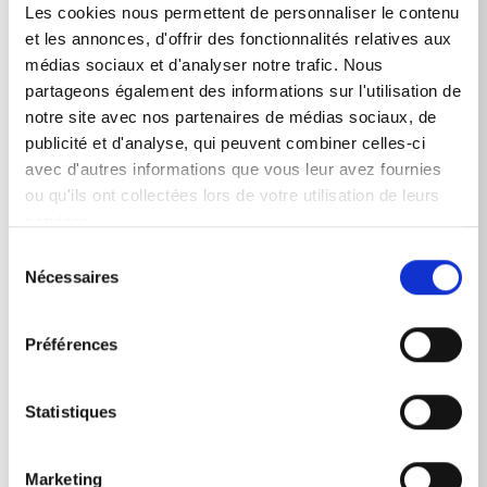
buse de série 055
Les cookies nous permettent de personnaliser le contenu
et les annonces, d'offrir des fonctionnalités relatives aux
médias sociaux et d'analyser notre trafic. Nous
partageons également des informations sur l'utilisation de
notre site avec nos partenaires de médias sociaux, de
publicité et d'analyse, qui peuvent combiner celles-ci
avec d'autres informations que vous leur avez fournies
Données techniques
ou qu'ils ont collectées lors de votre utilisation de leurs
services.
Sélection
Nécessaires
du
DONNÉES TECHNIQUES
consentement
Préférences
Poids
Statistiques
Aspirateur de boue
3,162
kg
Marketing