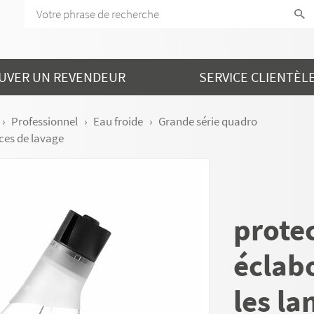
UVER UN REVENDEUR
SERVICE CLIENTÈL
Professionnel
Eau froide
Grande série quadro
nces de lavage
protec
éclab
les la