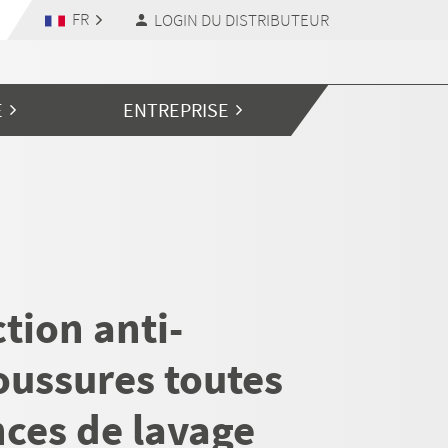
FR
LOGIN DU DISTRIBUTEUR
E
ENTREPRISE
tion anti-
oussures toutes
nces de lavage