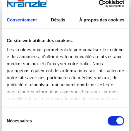
La lance double avec buses haute et basse pression a
été conçue pour une efficacité et une adaptabilité
maximales dans de nombreuses tâches de nettoyage.
Son avantage réside dans la possibilité de passer en
Consentement
Détails
À propos des cookies
continu de l'application haute pression à l'application
basse pression en tournant le pommeau rotatif, sans
que l'utilisateur ait à changer de lance de nettoyage.
Ce site web utilise des cookies.
La buse haute pression est idéale pour éliminer les
salissures tenaces. La deuxième buse fournit un jet à
Les cookies nous permettent de personnaliser le contenu
basse pression plus doux, parfait pour appliquer des
et les annonces, d'offrir des fonctionnalités relatives aux
détergents, rincer des surfaces sensibles ou effectuer
médias sociaux et d'analyser notre trafic. Nous
un lavage délicat. Ce changement rapide et pratique
partageons également des informations sur l'utilisation de
optimise considérablement le flux de travail et permet
notre site avec nos partenaires de médias sociaux, de
une adaptation précise au degré de salissure et à la
nature de la surface.Une buse basse pression D3035 est
publicité et d'analyse, qui peuvent combiner celles-ci
incluse dans l'equipement. La buse haute pression doit
avec d'autres informations que vous leur avez fournies
être commandée séparément.
ou qu'ils ont collectées lors de votre utilisation de leurs
services.
Sélection
Nécessaires
du
consentement