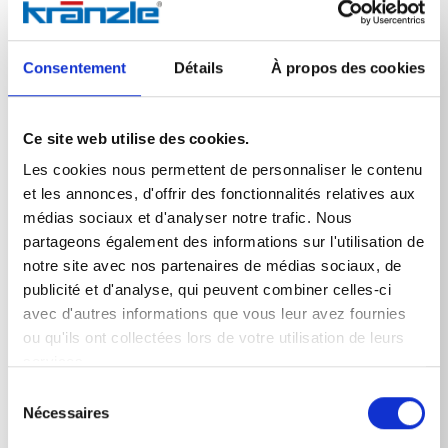
La lance double avec buses haute et basse pression a
été conçue pour une efficacité et une adaptabilité
maximales dans de nombreuses tâches de nettoyage.
Son avantage réside dans la possibilité de passer en
Consentement
Détails
À propos des cookies
continu de l'application haute pression à l'application
basse pression en tournant la poignée, sans que
l'utilisateur ait à changer de lance de nettoyage. La
Ce site web utilise des cookies.
buse haute pression est idéale pour éliminer les
salissures tenaces. La deuxième buse fournit un jet à
Les cookies nous permettent de personnaliser le contenu
basse pression plus doux, parfait pour appliquer des
et les annonces, d'offrir des fonctionnalités relatives aux
détergents, rincer des surfaces sensibles ou effectuer
médias sociaux et d'analyser notre trafic. Nous
un lavage délicat. Ce changement rapide et pratique
partageons également des informations sur l'utilisation de
optimise considérablement le flux de travail et permet
notre site avec nos partenaires de médias sociaux, de
une adaptation précise au degré de salissure et à la
nature de la surface. Une buse basse pression D3035
publicité et d'analyse, qui peuvent combiner celles-ci
est incluse dans l'equipement. La buse haute pression
avec d'autres informations que vous leur avez fournies
doit être commandée séparément.
ou qu'ils ont collectées lors de votre utilisation de leurs
services.
Sélection
Nécessaires
du
consentement